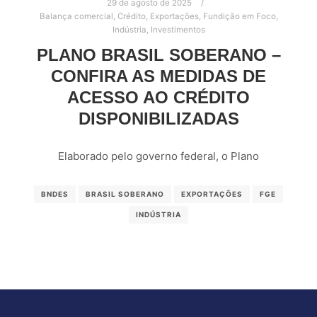
29 de agosto de 2025
Balança comercial
,
Crédito
,
Exportações
,
Fundição em Foco
,
Indústria
,
Investimentos
PLANO BRASIL SOBERANO –
CONFIRA AS MEDIDAS DE
ACESSO AO CRÉDITO
DISPONIBILIZADAS
Elaborado pelo governo federal, o Plano
BNDES
BRASIL SOBERANO
EXPORTAÇÕES
FGE
INDÚSTRIA