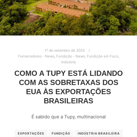
17 de setembro de 2025
Fornecedores - News
,
Fundição - News
,
Fundição em Foco
,
Indústria
COMO A TUPY ESTÁ LIDANDO
COM AS SOBRETAXAS DOS
EUA ÀS EXPORTAÇÕES
BRASILEIRAS
É sabido que a Tupy, multinacional
EXPORTAÇÕES
FUNDIÇÃO
INDÚSTRIA BRASILEIRA