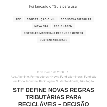
Foi lançado o “Guia para usar
ADF
CONSTRUÇÃO CIVIL
ECONOMIA CIRCULAR
NOVA ERA
RECICLAGEM
RECYCLED MATERIALS RESOURCE CENTER
SUSTENTABILIDADE
11 de março de 2026
Aço
,
Alumínio
,
Fornecedores - News
,
Fundição - News
,
Fundição
em Foco
,
Indústria
,
Reciclagem
,
Sustentabilidade
,
Tributação
STF DEFINE NOVAS REGRAS
TRIBUTÁRIAS PARA
RECICLÁVEIS – DECISÃO