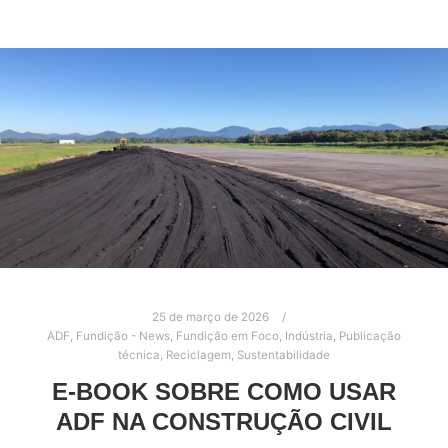
25 de março de 2026
ADF
,
Fundição - News
,
Fundição em Foco
,
Indústria
,
Publicação
técnica
,
Reciclagem
,
Sustentabilidade
E-BOOK SOBRE COMO USAR
ADF NA CONSTRUÇÃO CIVIL