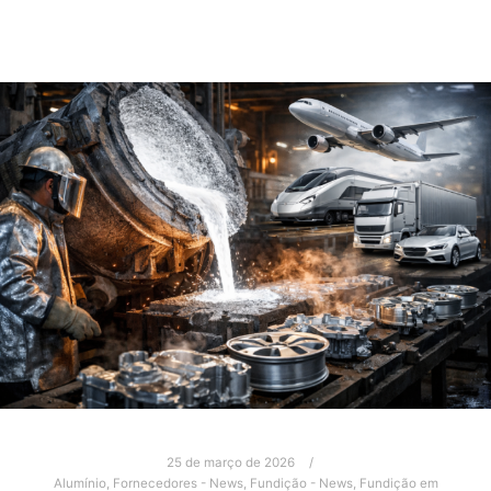
25 de março de 2026
Alumínio
,
Fornecedores - News
,
Fundição - News
,
Fundição em