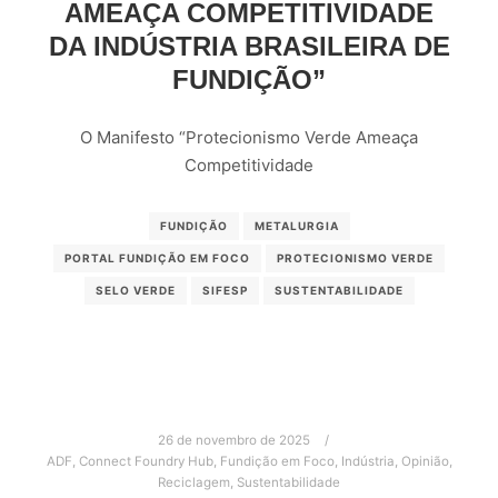
AMEAÇA COMPETITIVIDADE
DA INDÚSTRIA BRASILEIRA DE
FUNDIÇÃO”
O Manifesto “Protecionismo Verde Ameaça
Competitividade
FUNDIÇÃO
METALURGIA
PORTAL FUNDIÇÃO EM FOCO
PROTECIONISMO VERDE
SELO VERDE
SIFESP
SUSTENTABILIDADE
26 de novembro de 2025
ADF
,
Connect Foundry Hub
,
Fundição em Foco
,
Indústria
,
Opinião
,
Reciclagem
,
Sustentabilidade