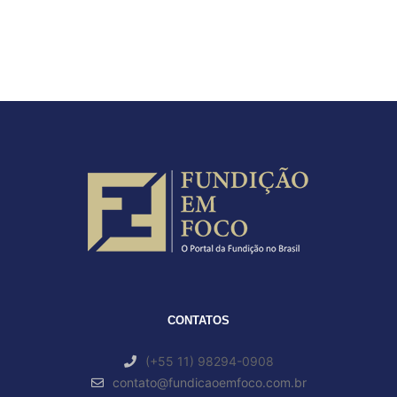
CONTATOS
(+55 11) 98294-0908
contato@fundicaoemfoco.com.br