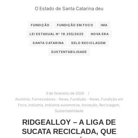
O Estado de Santa Catarina deu
FUNDIÇÃO
FUNDIÇÃO EM FOCO
IMA
LEI ESTADUAL Nº 19.255/2025
NOVA ERA
SANTA CATARINA
SELO RECICLAGEM
SUSTENTABILIDADE
3 de fevereiro de 2026
Alumínio
,
Fornecedores - News
,
Fundição - News
,
Fundição em
Foco
,
Indústria
,
Indústria automotiva
,
Inovação
,
Reciclagem
,
Sustentabilidade
RIDGEALLOY – A LIGA DE
SUCATA RECICLADA, QUE