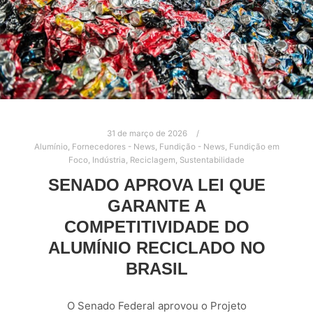
31 de março de 2026
Alumínio
,
Fornecedores - News
,
Fundição - News
,
Fundição em
Foco
,
Indústria
,
Reciclagem
,
Sustentabilidade
SENADO APROVA LEI QUE
GARANTE A
COMPETITIVIDADE DO
ALUMÍNIO RECICLADO NO
BRASIL
O Senado Federal aprovou o Projeto