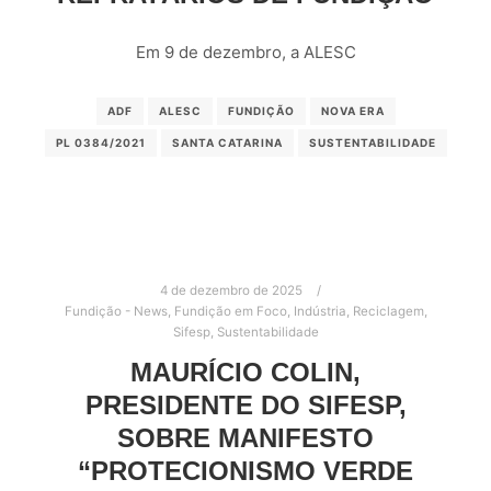
Em 9 de dezembro, a ALESC
ADF
ALESC
FUNDIÇÃO
NOVA ERA
PL 0384/2021
SANTA CATARINA
SUSTENTABILIDADE
4 de dezembro de 2025
Fundição - News
,
Fundição em Foco
,
Indústria
,
Reciclagem
,
Sifesp
,
Sustentabilidade
MAURÍCIO COLIN,
PRESIDENTE DO SIFESP,
SOBRE MANIFESTO
“PROTECIONISMO VERDE