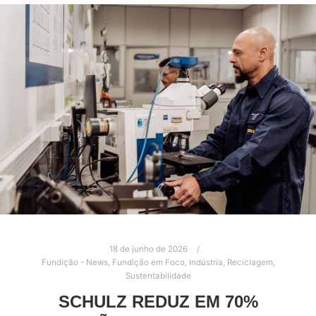
18 de junho de 2026
Fundição - News
,
Fundição em Foco
,
Indústria
,
Reciclagem
,
Sustentabilidade
SCHULZ REDUZ EM 70%