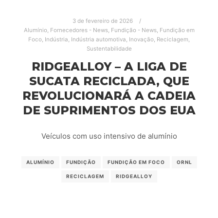
3 de fevereiro de 2026
Alumínio
,
Fornecedores - News
,
Fundição - News
,
Fundição em
Foco
,
Indústria
,
Indústria automotiva
,
Inovação
,
Reciclagem
,
Sustentabilidade
RIDGEALLOY – A LIGA DE
SUCATA RECICLADA, QUE
REVOLUCIONARÁ A CADEIA
DE SUPRIMENTOS DOS EUA
Veículos com uso intensivo de alumínio
ALUMÍNIO
FUNDIÇÃO
FUNDIÇÃO EM FOCO
ORNL
RECICLAGEM
RIDGEALLOY