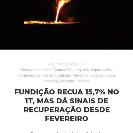
7 de maio de 2026
Balança comercial
,
Connect Foundry Hub
,
Exportações
,
Fornecedores - News
,
Fundição - News
,
Fundição em Foco
,
Indústria
,
Mercado - Índices
FUNDIÇÃO RECUA 15,7% NO
1T, MAS DÁ SINAIS DE
RECUPERAÇÃO DESDE
FEVEREIRO