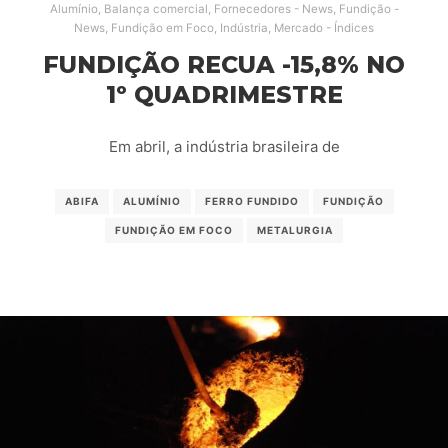
Alumínio
,
Balança comercial
,
Fornecedores - News
,
Fundição -
News
,
Fundição em Foco
,
Indústria
,
Mercado - Índices
FUNDIÇÃO RECUA -15,8% NO
1º QUADRIMESTRE
Em abril, a indústria brasileira de
ABIFA
ALUMÍNIO
FERRO FUNDIDO
FUNDIÇÃO
FUNDIÇÃO EM FOCO
METALURGIA