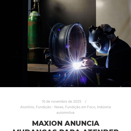
10 de novembro de 2025
Alumínio
,
Fundição - News
,
Fundição em Foco
,
Indústria
automotiva
MAXION ANUNCIA