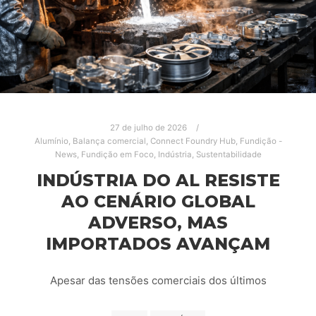
27 de julho de 2026
Alumínio
,
Balança comercial
,
Connect Foundry Hub
,
Fundição -
News
,
Fundição em Foco
,
Indústria
,
Sustentabilidade
INDÚSTRIA DO AL RESISTE
AO CENÁRIO GLOBAL
ADVERSO, MAS
IMPORTADOS AVANÇAM
Apesar das tensões comerciais dos últimos