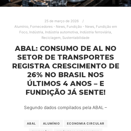
25 de março de 2026
Alumínio
,
Fornecedores - News
,
Fundição - News
,
Fundição em
Foco
,
Indústria
,
Indústria automotiva
,
Indústria ferroviária
,
Reciclagem
,
Sustentabilidade
ABAL: CONSUMO DE AL NO
SETOR DE TRANSPORTES
REGISTRA CRESCIMENTO DE
26% NO BRASIL NOS
ÚLTIMOS 4 ANOS – E
FUNDIÇÃO JÁ SENTE!
Segundo dados compilados pela ABAL –
ABAL
ALUMÍNIO
ECONOMIA CIRCULAR