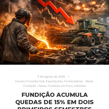
5 de agosto de 2026
Connect Foundry Hub
,
Exportações
,
Fornecedores - News
,
Fundição - News
,
Fundição em Foco
,
Indústria
FUNDIÇÃO ACUMULA
QUEDAS DE 15% EM DOIS