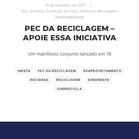
19 de setembro de 2025
Aço
,
Alumínio
,
Fundição em Foco
,
Indústria
,
Reciclagem
,
Sustentabilidade
PEC DA RECICLAGEM –
APOIE ESSA INICIATIVA
Um manifesto conjunto lançado em 16
INESFA
PEC DA RECICLAGEM
REAPROVEITAMENTO
RECIBRAS
RECICLAGEM
SINDINESFA
SINDRECICLA