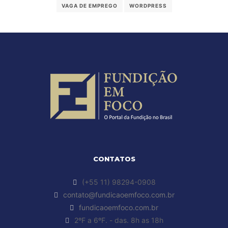
VAGA DE EMPREGO
WORDPRESS
CONTATOS
(+55 11) 98294-0908
contato@fundicaoemfoco.com.br
fundicaoemfoco.com.br
2ºF a 6ºF. - das. 8h as 18h