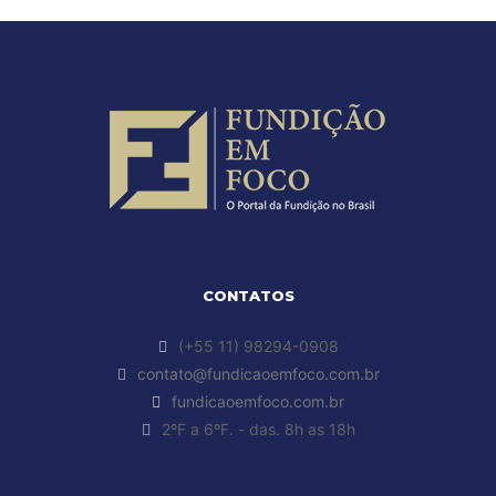
CONTATOS
(+55 11) 98294-0908
contato@fundicaoemfoco.com.br
fundicaoemfoco.com.br
2ºF a 6ºF. - das. 8h as 18h